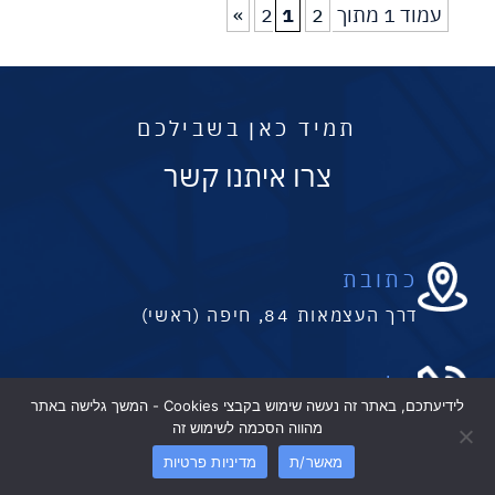
עמוד 1 מתוך 2
2
1
»
תמיד כאן בשבילכם
צרו איתנו קשר
כתובת
דרך העצמאות 84, חיפה (ראשי)
טלפון
לידיעתכם, באתר זה נעשה שימוש בקבצי Cookies - המשך גלישה באתר
048667721
מהווה הסכמה לשימוש זה
מאשר/ת
מדיניות פרטיות
דברו איתנו
חייגו אלינו
כתובת