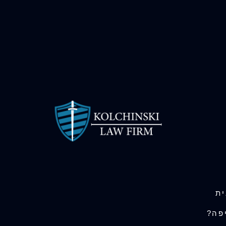
ית
יפה?