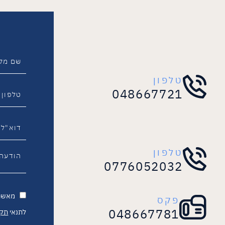
טלפון
048667721
טלפון
0776052032
מאשר.
פקס
048667781
לתנאי
תקנ