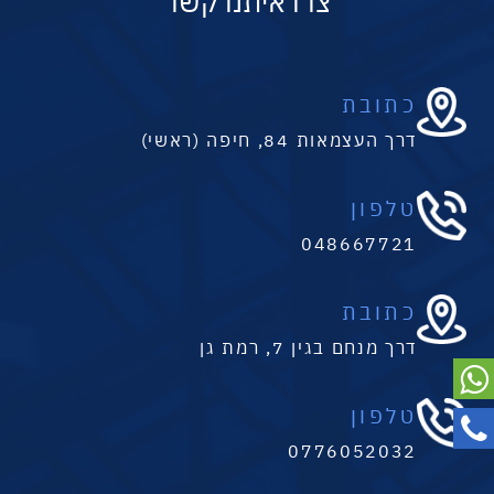
צרו איתנו קשר
כתובת
דרך העצמאות 84, חיפה (ראשי)
טלפון
048667721
כתובת
דרך מנחם בגין 7, רמת גן
טלפון
0776052032