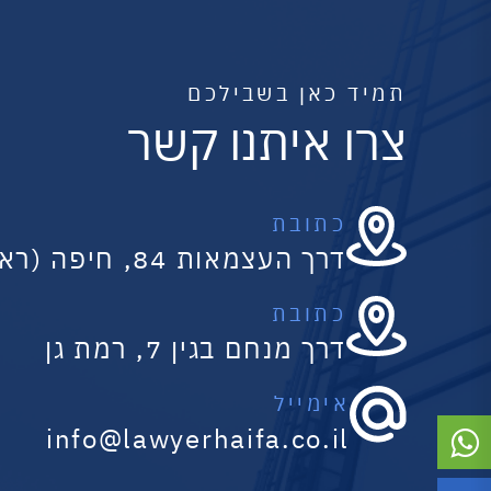
תמיד כאן בשבילכם
צרו איתנו קשר
כתובת
דרך העצמאות 84, חיפה (ראשי)
כתובת
דרך מנחם בגין 7, רמת גן
אימייל
info@lawyerhaifa.co.il