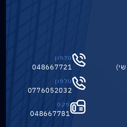
טלפון
048667721
טלפון
0776052032
פקס
048667781