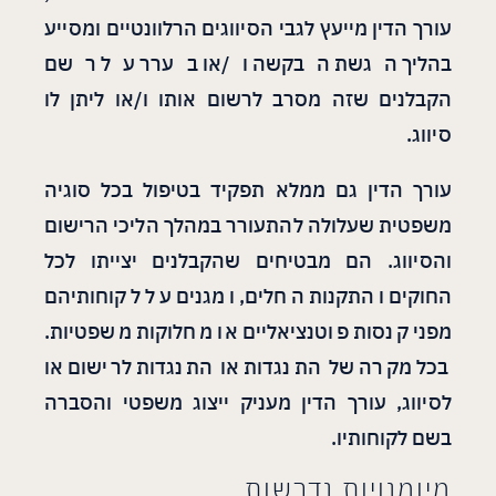
עורך הדין מייעץ לגבי הסיווגים הרלוונטיים ומסייע
בהליך הגשת הבקשה ו/או בערר על רשם
הקבלנים שזה מסרב לרשום אותו ו/או ליתן לו
סיווג.
עורך הדין גם ממלא תפקיד בטיפול בכל סוגיה
משפטית שעלולה להתעורר במהלך הליכי הרישום
והסיווג. הם מבטיחים שהקבלנים יצייתו לכל
החוקים והתקנות החלים, ומגנים על לקוחותיהם
מפני קנסות פוטנציאליים או מחלוקות משפטיות.
בכל מקרה של התנגדות או התנגדות לרישום או
לסיווג, עורך הדין מעניק ייצוג משפטי והסברה
בשם לקוחותיו.
מיומנויות נדרשות