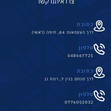
צרו איתנו קשר
כתובת
דרך העצמאות 84, חיפה (ראשי)
טלפון
048667721
כתובת
דרך מנחם בגין 7, רמת גן
טלפון
0776052032