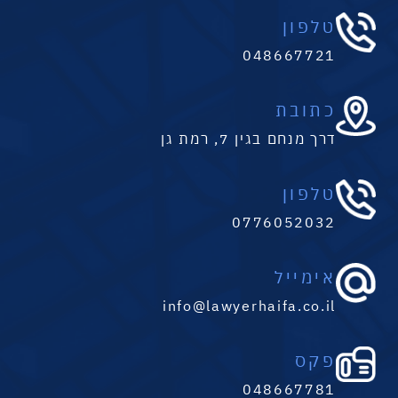
טלפון
048667721
כתובת
דרך מנחם בגין 7, רמת גן
טלפון
0776052032
אימייל
info@lawyerhaifa.co.il
פקס
048667781