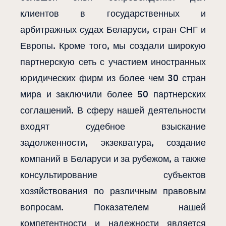
клиентов в государственных и
арбитражных судах Беларуси, стран СНГ и
Европы. Кроме того, мы создали широкую
партнерскую сеть с участием иностранных
юридических фирм из более чем 30 стран
мира и заключили более 50 партнерских
соглашений. В сферу нашей деятельности
входят судебное взыскание
задолженности, экзекватура, создание
компаний в Беларуси и за рубежом, а также
консультирование субъектов
хозяйствования по различным правовым
вопросам. Показателем нашей
компетентности и надежности является