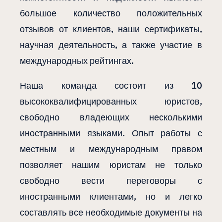
большое количество положительных
отзывов от клиентов, наши сертификаты,
научная деятельность, а также участие в
международных рейтингах.
Наша команда состоит из 10
высококвалифицированных юристов,
свободно владеющих несколькими
иностранными языками. Опыт работы с
местным и международным правом
позволяет нашим юристам не только
свободно вести переговоры с
иностранными клиентами, но и легко
составлять все необходимые документы на