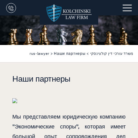
משרד עורכי דין קולצינסקי
>
Наши партнеры
>
rus-lawyer
Наши партнеры
Мы представляем юридическую компанию
"Экономические споры", которая имеет
большой опыт сопровождения дел