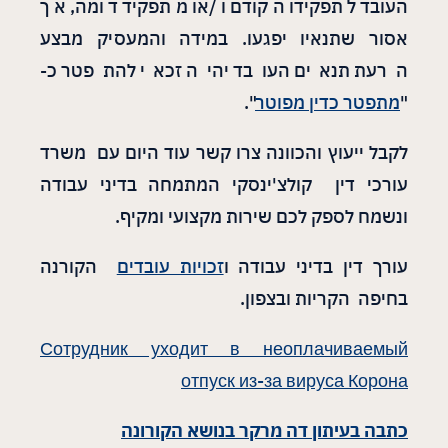
העובד לתפקידו הקודם ו/או מתפקיד דומה, אך
אסור שתנאיו יפגעו. במידה והמעסיק מבצע
הרעת תנאים העובד יהיה זכאי להתפטר כ-
"
מתפטר כדין מפוטר
".
לקבל ייעוץ והכוונה צרו קשר עוד היום עם משרד
עורכי דין קולצ'ינסקי המתמחה בדיני עבודה
ונשמח לספק לכם שירות מקצועי ומקיף.
עורך דין בדיני עבודה ו
זכויות עובדים
הקורנה
בחיפה הקריות ובצפון.
Сотрудник уходит в неоплачиваемый
отпуск из-за вируса Корона
כתבה בעיתון דה מרקר בנושא הקורונה