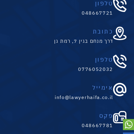
טלפון
048667721
כתובת
דרך מנחם בגין 7, רמת גן
טלפון
0776052032
אימייל
info@lawyerhaifa.co.il
פקס
048667781