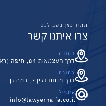
תמיד כאן בשבילכם
צרו איתנו קשר
כתובת
דרך העצמאות 84, חיפה (ראשי)
כתובת
דרך מנחם בגין 7, רמת גן
אימייל
info@lawyerhaifa.co.il