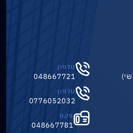
טלפון
048667721
טלפון
0776052032
פקס
048667781