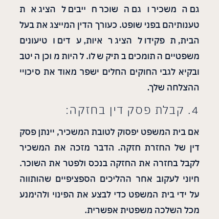
גם המשכיר וגם השוכר חייבים להציג את
טענותיהם בפני שופט. כעורך הדין המייצג את בעל
הבית, תפקידו להציג ראיות, עדים וטיעונים
משפטיים התומכים בתיק שלו. להיות מוכן היטב
ובקיא לגבי החוקים החלים ישפר מאוד את סיכויי
ההצלחה שלך.
4. קבלת פסק דין בחזקה:
אם בית המשפט יפסוק לטובת המשכיר, יינתן פסק
דין של החזרת חזקה. הדבר מזכה את המשכיר
לקבל בחזרה את החזקה בנכס ולפטר את השוכר.
חיוני לעקוב אחר ההליכים הספציפיים שהותווה
על ידי בית המשפט כדי לבצע את הפינוי ולהימנע
מכל השלכה משפטית אפשרית.