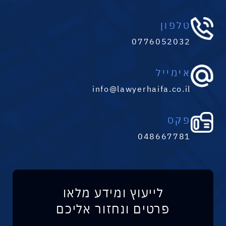
טלפון
0776052032
אימייל
info@lawyerhaifa.co.il
פקס
048667781
לייעוץ ומידע מלאו
פרטים ונחזור אליכם