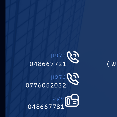
טלפון
048667721
טלפון
0776052032
פקס
048667781