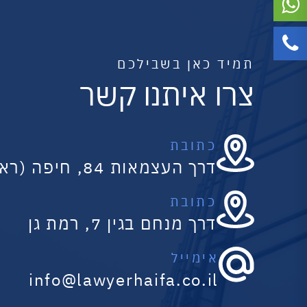
תמיד כאן בשבילכם
צרו איתנו קשר
כתובת
דרך העצמאות 84, חיפה (ראשי)
כתובת
דרך מנחם בגין 7, רמת גן
אימייל
info@lawyerhaifa.co.il