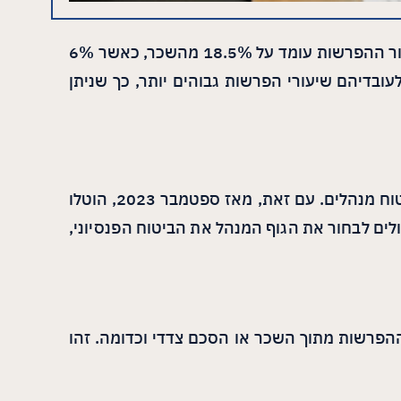
על פי החוק, המעסיקים מחויבים להפריש סכומים פנסיוניים מתוך שכר העובדים. החל משכר ינואר 2017, שיעור ההפרשות עומד על 18.5% מהשכר, כאשר 6%
דינה מעניקים לעובדיהם שיעורי הפרשות גבוהים יותר, כך שניתן
עובדים זכאים לבחור את סוג הביטוח בו הם מעוניינים להיות מבוטחים, בין אם זה קרן פנסיה, קופת גמל או ביטוח מנהלים. עם זאת, מאז ספטמבר 2023, הוטלו
לים לבחור את הגוף המנהל את הביטוח הפנסיוני,
מההפרשות מתוך השכר או הסכם צדדי וכדומה. זהו