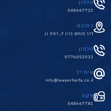
טלפון
048667721
כתובת
דרך מנחם בגין 7, רמת גן
טלפון
0776052032
אימייל
info@lawyerhaifa.co.il
פקס
048667781