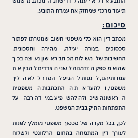
התובע או לא יענה לדרישות, המכתב משמש
תיעוד מרכזי שמחזק את עמדת התובע.
סיכום:
מכתב דין הוא כלי משפטי חשוב שמטרתו לפתור
סכסוכים בצורה יעילה, מהירה וחסכונית.
החשיבות של משלוח מכתב ראשון נעוצה בכך
שהוא מספק הזדמנות לשני הצדדים להבין את
עמדותיהם, לנסות להגיע להסדר ללא הליך
משפטי, ולתעד את ההתכתבות המשפטית
הראשונה שיכולה להשפיע במידה רבה על
התפתחות התיק בבית המשפט.
לכן, בכל מקרה של סכסוך משפטי מומלץ לפנות
לעורך דין המתמחה בתחום הרלוונטי ולשלוח