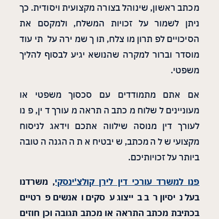
מכתב ראשון, שינוהל בצורה מקצועית ויסודית. כך
ניתן לשמור על זכויות המשלח, ולמקסם את
הסיכויים לפתרון מוצלח, תוך שמירה על תיעוד
מוסדר וברור למקרה שהנושא יגיע לבסוף להליך
משפטי.
אם אתם מתמודדים עם סכסוך משפטי או
מעוניינים לשלוח מכתב התראה מעורך דין, פנו
לעורך דין מנוסה שילווה אתכם וידאג לניסוח
מקצועי של המכתב, שיבטיח את ההגנה הטובה
ביותר על זכויותיכם.
פנו למשרד עורכי דין לירן קולצ'ינסקי
, משרדנו
בעל ניסיון רב בייצוג עסקים ואנשים פרטיים
בכתיבת מכתב התראה או מכתב תגובה וכן חוזים