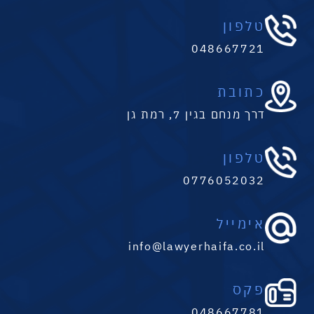
טלפון
048667721
כתובת
דרך מנחם בגין 7, רמת גן
טלפון
0776052032
אימייל
info@lawyerhaifa.co.il
פקס
048667781