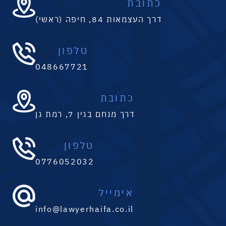
כתובת
דרך העצמאות 84, חיפה (ראשי)
טלפון
048667721
כתובת
דרך מנחם בגין 7, רמת גן
טלפון
0776052032
אימייל
info@lawyerhaifa.co.il