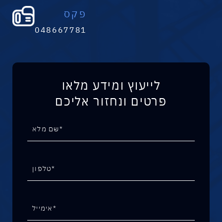
פקס
048667781
לייעוץ ומידע מלאו
פרטים ונחזור אליכם